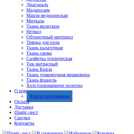
Диагональ
Мадаполам
Марля медицинская
Миткаль
Ткань молескин
Неткол
Обтирочный материал
Тряпка для пола
Ткань палаточная
Ткань саржа
Салфетка техническая
Тик матрасный
Ткань Кирза
Ткань упаковочная мешковина
Ткань фланель
Холстопрошивное полотно
О компании
Карта предприятия
Оплата
Доставка
Прайс-лист
Скидки
Контакты