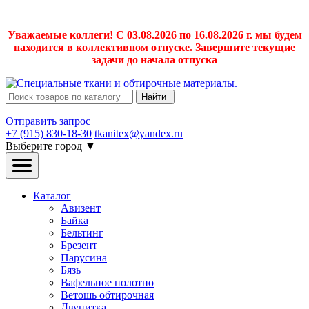
Уважаемые коллеги! С 03.08.2026 по 16.08.2026 г. мы будем
находится в коллективном отпуске. Завершите текущие
задачи до начала отпуска
Найти
Отправить запрос
+7 (915) 830-18-30
tkanitex@yandex.ru
Выберите город
▼
Каталог
Авизент
Байка
Бельтинг
Брезент
Парусина
Бязь
Вафельное полотно
Ветошь обтирочная
Двунитка