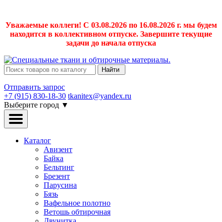
Уважаемые коллеги! С 03.08.2026 по 16.08.2026 г. мы будем
находится в коллективном отпуске. Завершите текущие
задачи до начала отпуска
Найти
Отправить запрос
+7 (915) 830-18-30
tkanitex@yandex.ru
Выберите город
▼
Каталог
Авизент
Байка
Бельтинг
Брезент
Парусина
Бязь
Вафельное полотно
Ветошь обтирочная
Двунитка