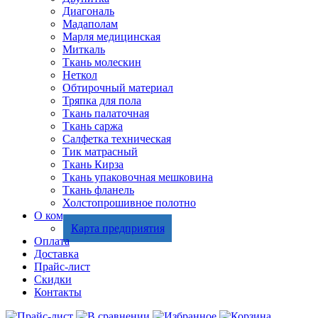
Диагональ
Мадаполам
Марля медицинская
Миткаль
Ткань молескин
Неткол
Обтирочный материал
Тряпка для пола
Ткань палаточная
Ткань саржа
Салфетка техническая
Тик матрасный
Ткань Кирза
Ткань упаковочная мешковина
Ткань фланель
Холстопрошивное полотно
О компании
Карта предприятия
Оплата
Доставка
Прайс-лист
Скидки
Контакты