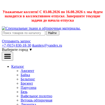
Уважаемые коллеги! С 03.08.2026 по 16.08.2026 г. мы будем
находится в коллективном отпуске. Завершите текущие
задачи до начала отпуска
Найти
Отправить запрос
+7 (915) 830-18-30
tkanitex@yandex.ru
Выберите город
▼
Каталог
Авизент
Байка
Бельтинг
Брезент
Парусина
Бязь
Вафельное полотно
Ветошь обтирочная
Двунитка