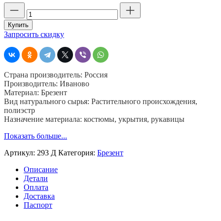
Количество
товара
Брезент
Купить
огнеупорный
Запросить скидку
ОП
293
Д,
шир.
Страна производитель: Россия
90,
Производитель: Иваново
пл.
Материал: Брезент
480,
Вид натурального сырья: Растительного происхождения,
хб
полиэстр
40%,
Назначение материала: костюмы, укрытия, рукавицы
пэ
40%,
Показать больше...
джут
20%
Артикул:
293 Д
Категория:
Брезент
Описание
Детали
Оплата
Доставка
Паспорт