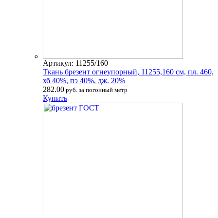
Артикул: 11255/160
Ткань брезент огнеупорный, 11255,160 см, пл. 460,
хб 40%, пэ 40%, дж. 20%
282.00
руб. за погонный метр
Купить