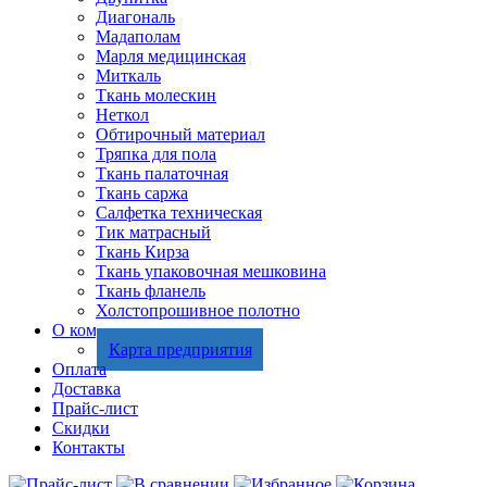
Диагональ
Мадаполам
Марля медицинская
Миткаль
Ткань молескин
Неткол
Обтирочный материал
Тряпка для пола
Ткань палаточная
Ткань саржа
Салфетка техническая
Тик матрасный
Ткань Кирза
Ткань упаковочная мешковина
Ткань фланель
Холстопрошивное полотно
О компании
Карта предприятия
Оплата
Доставка
Прайс-лист
Скидки
Контакты