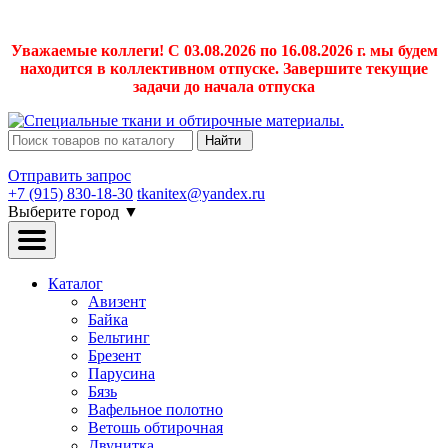
Уважаемые коллеги! С 03.08.2026 по 16.08.2026 г. мы будем
находится в коллективном отпуске. Завершите текущие
задачи до начала отпуска
Найти
Отправить запрос
+7 (915) 830-18-30
tkanitex@yandex.ru
Выберите город
▼
Каталог
Авизент
Байка
Бельтинг
Брезент
Парусина
Бязь
Вафельное полотно
Ветошь обтирочная
Двунитка