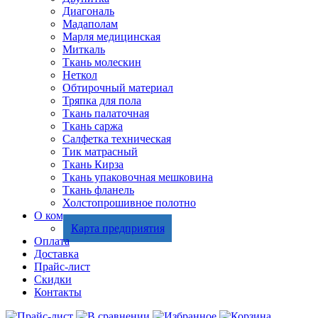
Диагональ
Мадаполам
Марля медицинская
Миткаль
Ткань молескин
Неткол
Обтирочный материал
Тряпка для пола
Ткань палаточная
Ткань саржа
Салфетка техническая
Тик матрасный
Ткань Кирза
Ткань упаковочная мешковина
Ткань фланель
Холстопрошивное полотно
О компании
Карта предприятия
Оплата
Доставка
Прайс-лист
Скидки
Контакты