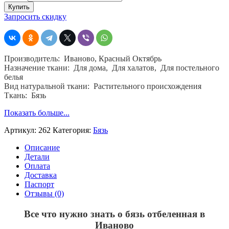
Бязь
Купить
отбеленная
Запросить скидку
в
Иваново,
262,
ш.
Производитель: Иваново, Красный Октябрь
150,
Назначение ткани: Для дома, Для халатов, Для постельного
пл.
белья
120,
Вид натуральной ткани: Растительного происхождения
хб.100
Ткань: Бязь
%
Показать больше...
Артикул:
262
Категория:
Бязь
Описание
Детали
Оплата
Доставка
Паспорт
Отзывы (0)
Все что нужно знать о бязь отбеленная в
Иваново