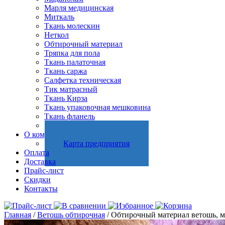
Марля медицинская
Миткаль
Ткань молескин
Неткол
Обтирочный материал
Тряпка для пола
Ткань палаточная
Ткань саржа
Салфетка техническая
Тик матрасный
Ткань Кирза
Ткань упаковочная мешковина
Ткань фланель
Холстопрошивное полотно
О компании
Карта предприятия
Оплата
Доставка
Прайс-лист
Скидки
Контакты
Главная
/
Ветошь обтирочная
/ Обтирочный материал ветошь, ма